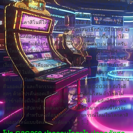
เน้นความคุ้มค่าและคืนกำไรให้กับผู้เล่นทุกคน ตั้งแต่โบนัส
สมาชิกใหม่ ฝากครั้งแรกแจกเครดิตฟรี จนถึงการคืนยอดเสีย ที่
สำคัญยังมีกิจกรรมแจกทองทุกสัปดาห์ ใครที่กำลังมองหา
โปรโมชันคาสิโนที่ให้มากกว่าแค่เครดิต ต้องไม่พลาด! สิทธิ
พิเศษสำหรับสมาชิกใหม่ เมื่อคุณสมัครสมาชิกกับ G2G369 จะ
ได้รับโบนัสต้อนรับทันที เพิ่มทุนให้คุณได้เล่นมากขึ้น สนุกได้
นานขึ้น โดยไม่ต้องกังวลเรื่องเงินทุน โปรนี้เหมาะมากสำหรับ
มือใหม่ที่เพิ่งเข้ามาในวงการคาสิโน หรือใครที่อยากลอง
เปลี่ยนเว็บใหม่เพื่อความคุ้มยิ่งกว่า ฝากครั้งแรก แจกจริง ไม่มี
เงื่อนไขซับซ้อน เพียงฝากครั้งแรกตามยอดที่กำหนด รับโบนัส
เพิ่มทันที ไม่ต้องแชร์ ไม่ต้องทำเทิร์นเยอะๆ ให้ยุ่งยาก ระบบ
อัตโนมัติปรับเครดิตให้อย่างรวดเร็ว เล่นได้ทันที ไม่ต้องรอนาน
คืนยอดเสีย และกิจกรรมแจกทองทุกสัปดาห์ G2G369 ยังใจดี
สุดๆ ด้วยโปรคืนยอดเสีย ไม่ว่าคุณจะเล่นเกมไหน ถ้าโชคไม่
เข้าข้างก็ยังมีเงินคืนให้เอากลับมาเล่นต่อได้ แถมยังมีกิจกรรม
แจกทองทุกสัปดาห์ ยิ่งเล่นมาก ยิ่งมีสิทธิ์ลุ้นมาก แบบนี้ใครจะ
อดใจไหว? สำหรับคนที่อยากเปิดประสบการณ์ใหม่ในโลกคาสิ
โนออนไลน์แบบจัดเต็มและคุ้มค่า โปร […]