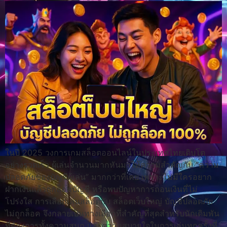
ในปี 2025 วงการเกมสล็อตออนไลน์ในประเทศไทยเติบโต
อย่างรวดเร็ว ผู้เล่นจำนวนมากหันมาให้ความสำคัญกับ “ความ
ปลอดภัยของบัญชีผู้เล่น” มากกว่าที่เคย เพราะไม่มีใครอยาก
ฝากเงินแล้วถูกล็อคบัญชี หรือพบปัญหาการถอนเงินที่ไม่
โปร่งใส การเลือกเล่นสล็อตกับ สล็อตเว็บใหญ่ บัญชีปลอดภัย
ไม่ถูกล็อค จึงกลายเป็นทางเลือกที่สำคัญที่สุดสำหรับนักเดิมพัน
ที่ต้องการทั้งความสนุก และความสบายใจในการเล่นทุกครั้งที่