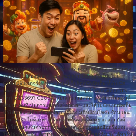
ถ้าคุณกำลังมองหาโปรโมชั่นสล็อตสุดคุ้ม ที่เล่นแล้วได้เงินจริง
ถอนง่าย ไม่ต้องยุ่งยาก บอกเลยว่าห้ามพลาดกับ โปรใหม่
G2G369 แจกจริง! เพราะตอนนี้เว็บจัดหนักจัดเต็ม ทั้งโบนัส
และเครดิตฟรี ที่ถูกใจสายสล็อตแบบสุดๆ ทำไมต้องเลือกโปร
ใหม่ G2G369? G2G369 เป็นเว็บสล็อตที่มาแรงมากในตอนนี้
ด้วยจุดเด่นที่เน้นการแจกจริง ไม่จกตา และให้โบนัสแบบจัดเต็ม
ทำให้ผู้เล่นไม่ต้องกังวลเรื่องการโกง หรือเงื่อนไขซับซ้อน เล่น
ง่าย ได้จริง ไม่ต้องทำเทิร์นหลายขั้นตอนให้ยุ่งยาก แถมยังมี
เกมให้เลือกเล่นครบทุกค่าย ไม่ว่าจะเป็นเกมยอดฮิตหรือเกม
ใหม่ล่าสุด ก็เล่นได้สบายๆ ในเว็บเดียว โบนัสสุดคุ้ม รับได้ทุกวัน