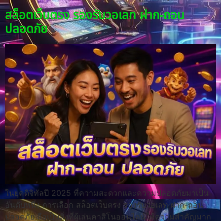
สล็อตเว็บตรง รองรับวอเลท ฝาก-ถอน
ปลอดภัย
ในยุคดิจิทัลปี 2025 ที่ความสะดวกและความปลอดภัยมาเป็น
อันดับหนึ่ง การเลือก สล็อตเว็บตรง รองรับวอเลท ฝาก-ถอน
ปลอดภัย ถือเป็นสิ่งที่ผู้เล่นคาสิโนออนไลน์ให้ความสำคัญมาก