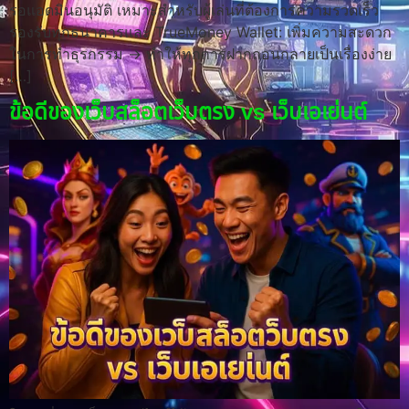
รอแอดมินอนุมัติ เหมาะสำหรับผู้เล่นที่ต้องการความรวดเร็ว
รองรับทุกธนาคารและ TrueMoney Wallet: เพิ่มความสะดวก
ในการทำธุรกรรม → ทำให้ทุกการฝากถอนกลายเป็นเรื่องง่าย
[…]
ข้อดีของเว็บสล็อตเว็บตรง vs เว็บเอเย่นต์