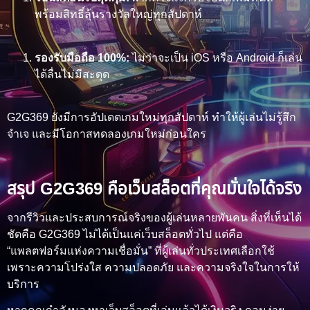
พร้อมสิทธิ์ลุ้นรางวัลใหญ่ทุกสัปดาห์
รองรับมือถือ 100%:
ไม่ว่าจะเป็น iOS หรือ Android ก็เล่น
ได้ลื่นไม่มีสะดุด
G2G369 ยังมีการอัปเดตเกมใหม่ทุกสัปดาห์ ทำให้ผู้เล่นไม่รู้สึก
จำเจ และมีโอกาสทดลองเกมใหม่ก่อนใคร
สรุป G2G369 คือเว็บสล็อตที่คุณมั่นใจได้จริง
จากรีวิวและประสบการณ์จริงของผู้เล่นหลายพันคน สิ่งที่เห็นได้
ชัดคือ G2G369 ไม่ได้เป็นแค่เว็บสล็อตทั่วไป แต่คือ
“แพลตฟอร์มแห่งความเชื่อมั่น” ที่ผู้เล่นทั่วประเทศเลือกใช้
เพราะความโปร่งใส ความปลอดภัย และความจริงใจในการให้
บริการ