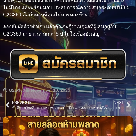
หากคุณกำลังมองหาเว็บสล็อตที่เล่นแล้วได้เงินจริง ถอนง่าย
ไม่มีโกง และพร้อมมอบประสบการณ์ความสนุกระดับพรีเมียม
G2G369 คือคำตอบที่คุณไม่ควรมองข้าม
ลองสัมผัสด้วยตัวเอง แล้วคุณจะรู้ว่าเหตุผลที่ผู้เล่นอยู่กับ
G2G369 มายาวนานกว่า 5 ปี ไม่ใช่เรื่องบังเอิญ
G2G369
November 13, 2025
PREVIOUS
NEXT
ข้อดีของเว็บสล็อตเว็บตรง vs เว็บเอเย่นต์
รีวิว G2G56 เว็บตรงคาสิโน ฝาก-ถอนไว เล่นสนุกทุกเกม