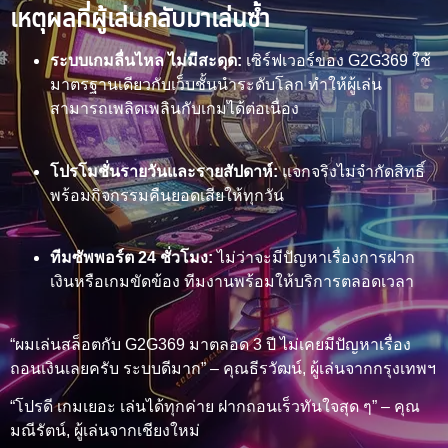
เหตุผลที่ผู้เล่นกลับมาเล่นซ้ำ
ระบบเกมลื่นไหล ไม่มีสะดุด:
เซิร์ฟเวอร์ของ G2G369 ใช้
มาตรฐานเดียวกับเว็บชั้นนำระดับโลก ทำให้ผู้เล่น
สามารถเพลิดเพลินกับเกมได้ต่อเนื่อง
โปรโมชั่นรายวันและรายสัปดาห์:
แจกจริงไม่จำกัดสิทธิ์
พร้อมกิจกรรมคืนยอดเสียให้ทุกวัน
ทีมซัพพอร์ต 24 ชั่วโมง:
ไม่ว่าจะมีปัญหาเรื่องการฝาก
เงินหรือเกมขัดข้อง ทีมงานพร้อมให้บริการตลอดเวลา
“ผมเล่นสล็อตกับ G2G369 มาตลอด 3 ปี ไม่เคยมีปัญหาเรื่อง
ถอนเงินเลยครับ ระบบดีมาก” – คุณธีรวัฒน์, ผู้เล่นจากกรุงเทพฯ
“โปรดี เกมเยอะ เล่นได้ทุกค่าย ฝากถอนเร็วทันใจสุด ๆ” – คุณ
มณีรัตน์, ผู้เล่นจากเชียงใหม่