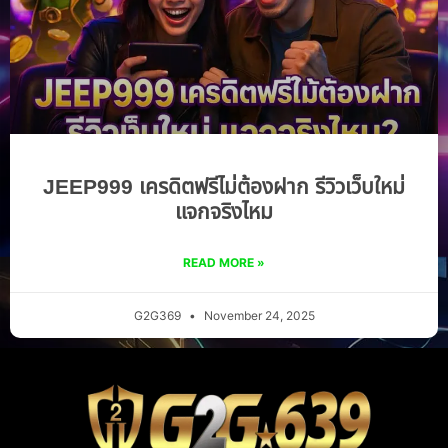
JEEP999 เครดิตฟรีไม่ต้องฝาก รีวิวเว็บใหม่
แจกจริงไหม
READ MORE »
G2G369
November 24, 2025