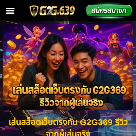
เล่นสล็อตเว็บตรงกับ G2G369 รีวิว
จากผู้เล่นจริง