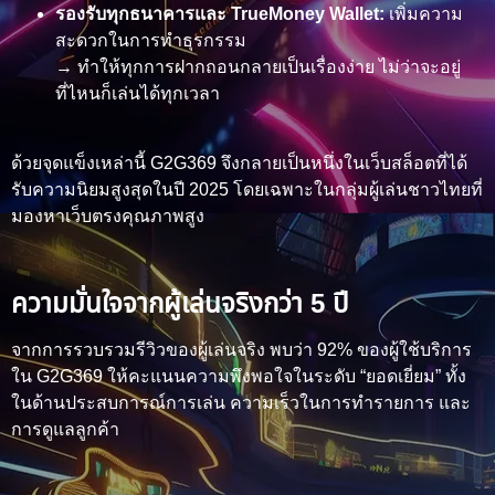
รองรับทุกธนาคารและ TrueMoney Wallet:
เพิ่มความ
สะดวกในการทำธุรกรรม
→ ทำให้ทุกการฝากถอนกลายเป็นเรื่องง่าย ไม่ว่าจะอยู่
ที่ไหนก็เล่นได้ทุกเวลา
ด้วยจุดแข็งเหล่านี้ G2G369 จึงกลายเป็นหนึ่งในเว็บสล็อตที่ได้
รับความนิยมสูงสุดในปี 2025 โดยเฉพาะในกลุ่มผู้เล่นชาวไทยที่
มองหาเว็บตรงคุณภาพสูง
ความมั่นใจจากผู้เล่นจริงกว่า 5 ปี
จากการรวบรวมรีวิวของผู้เล่นจริง พบว่า 92% ของผู้ใช้บริการ
ใน G2G369 ให้คะแนนความพึงพอใจในระดับ “ยอดเยี่ยม” ทั้ง
ในด้านประสบการณ์การเล่น ความเร็วในการทำรายการ และ
การดูแลลูกค้า